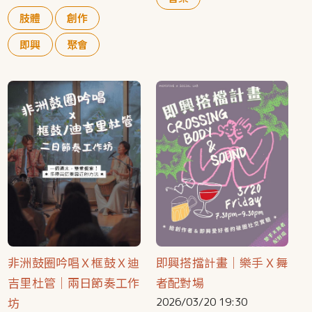
肢體
創作
即興
聚會
非洲鼓圈吟唱Ｘ框鼓Ｘ迪
即興搭擋計畫｜樂手Ｘ舞
吉里杜管｜兩日節奏工作
者配對場
坊
2026/03/20 19:30