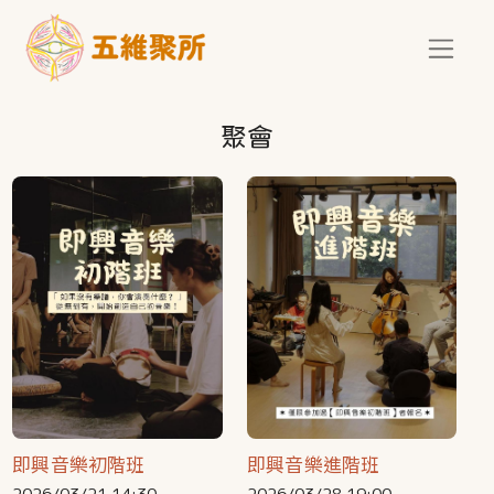
移至主內容
聚會
即興音樂初階班
即興音樂進階班