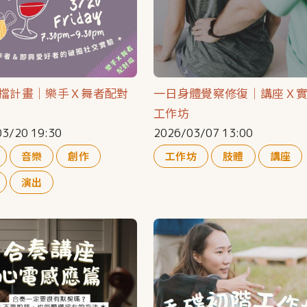
擋計畫｜樂手Ｘ舞者配對
一日身體覺察修復｜講座Ｘ
工作坊
3/20 19:30
2026/03/07 13:00
音樂
創作
工作坊
肢體
講座
演出