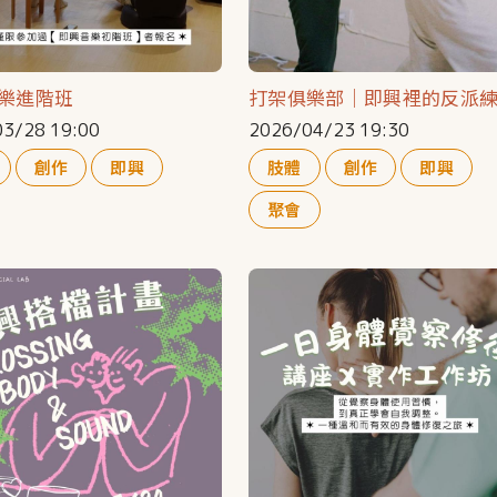
樂進階班
打架俱樂部｜即興裡的反派
3/28 19:00
2026/04/23 19:30
創作
即興
肢體
創作
即興
聚會