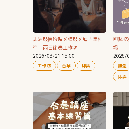
非洲鼓圈吟唱Ｘ框鼓Ｘ迪吉里杜
即興搭
管｜兩日節奏工作坊
場
2026/03/21 15:00
2026/0
工作坊
音樂
即興
肢體
即興