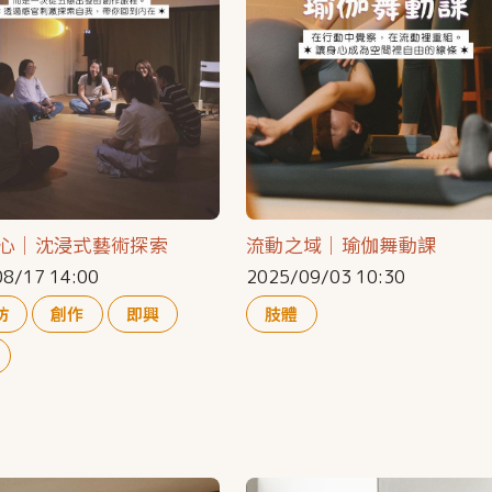
心｜沈浸式藝術探索
流動之域｜瑜伽舞動課
8/17 14:00
2025/09/03 10:30
坊
創作
即興
肢體