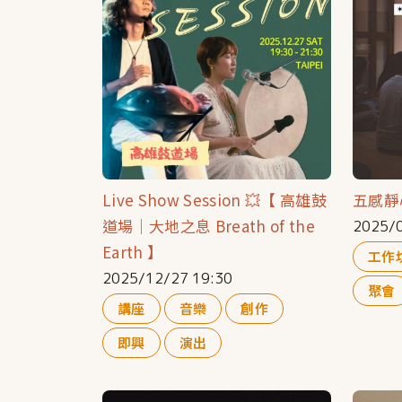
Live Show Session 💥【 高雄鼓
五感靜
道場｜大地之息 Breath of the
2025/0
Earth 】
工作
2025/12/27 19:30
聚會
講座
音樂
創作
即興
演出