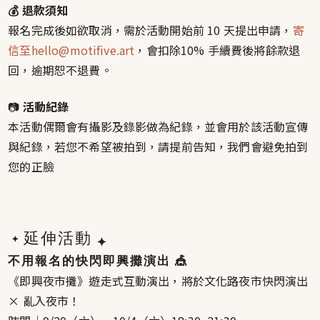
💰 退款須知
報名完成後如欲取消，需於活動開始前 10 天提出申請，
寄
信至hello@motifive.art
，
會扣除10% 手續費後將餘款退
回，逾期恕不退費。
📷
活動紀錄
本活動偶爾會有攝影及錄影做為紀錄，並會用於該活動宣傳
與紀錄，
若您不希望被拍到，請提前告知，我們會避免拍到
您的正臉
延伸活動
✦
✦
不用報名的快閃即興攤演出 🎪
《即興夜市攤》遊走式互動演出，將於文化路夜市快閃演出
× 亂入夜市！