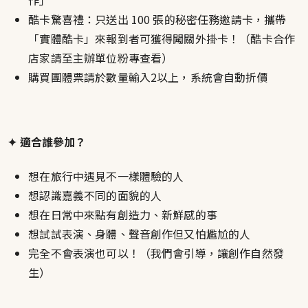
作」
酷卡驚喜禮：只送出 100 張的秘密任務邀請卡，攜帶
「實體酷卡」來報到者可獲得闖關外掛卡！（酷卡合作
店家請至主辦單位粉專查看）
購買團體票請於數量輸入2以上，系統會自動折價
✦ 適合誰參加？
想在旅行中遇見不一樣體驗的人
想認識嘉義不同的面貌的人
想在日常中來點有創造力、新鮮感的事
想試試表演、身體、聲音創作但又怕尷尬的人
完全不會表演也可以！（我們會引導，讓創作自然發
生）