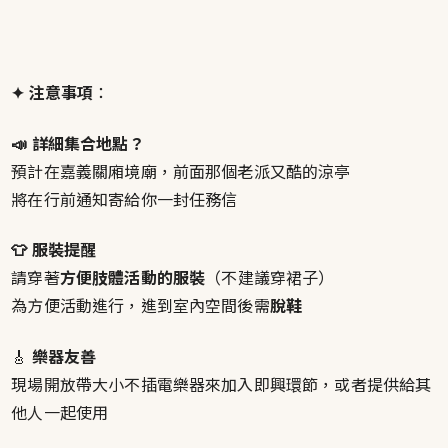
✦ 注意事項
：
📣 詳細集合地點？
預計在嘉義關廂境廟，前面那個老派又酷的涼亭
將在行前通知寄給你一封任務信
👕 服裝提醒
請穿著
方便肢體活動的服裝
（不建議穿裙子）
為方便活動進行，進到室內空間後需
脫鞋
🎸
樂器友善
現場開放帶大小不插電樂器來加入即興環節，或者提供給其
他人一起使用