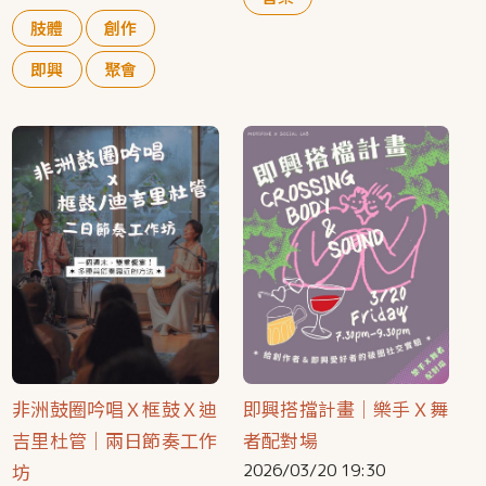
肢體
創作
即興
聚會
非洲鼓圈吟唱Ｘ框鼓Ｘ迪
即興搭擋計畫｜樂手Ｘ舞
吉里杜管｜兩日節奏工作
者配對場
坊
2026/03/20 19:30