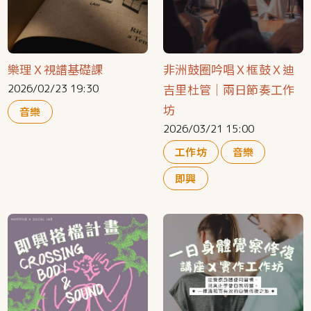
樂理Ｘ視譜基礎課
非洲鼓圈吟唱Ｘ框鼓Ｘ迪
吉里杜管｜兩日節奏工作
2026/02/23 19:30
坊
音樂
2026/03/21 15:00
工作坊
音樂
即興