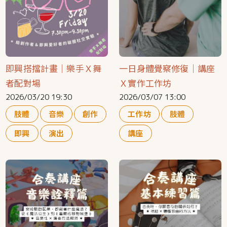
即興搭擋計畫｜樂手Ｘ舞
一日身體覺察修復｜講座
者配對場
Ｘ實作工作坊
2026/03/20 19:30
2026/03/07 13:00
肢體
音樂
創作
工作坊
肢體
即興
演出
講座