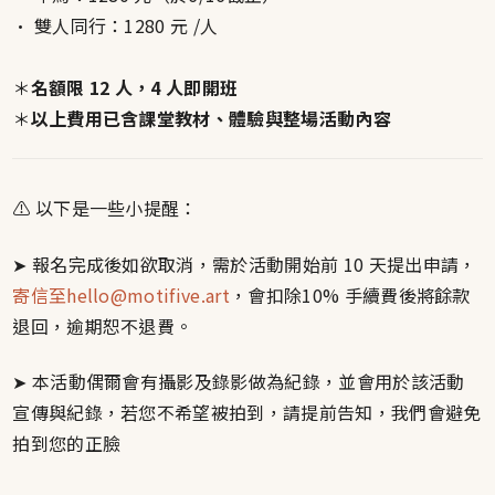
• 雙人同行：1280 元
/人
＊
名額限 12 人，4 人即開班
＊
以上費用已含課堂教材、體驗與整場活動內容
⚠︎ 以下是一些小提醒：
➤ 報名完成後如欲取消，需於活動開始前 10 天提出申請，
寄信至hello@motifive.art
，會扣除10% 手續費後將餘款
退回，逾期恕不退費。
➤ 本活動偶爾會有攝影及錄影做為紀錄，並會用於該活動
宣傳與紀錄，若您不希望被拍到，請提前告知，我們會避免
拍到您的正臉